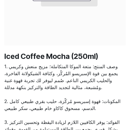
Iced Coffee Mocha (250ml)
1. وصف المنتج: متعة الموكا المتكاملة؛ مزيج منعش وكريمي
يجمع بين قوة الإسبريسو المُركّز، وكثافة الشيكولاتة الفاخرة،
والحليب الكريمي الناعم. صُمم ليوفر لك تجربة قهوة غنية
ومُشبعة، مثالية لتجديد الطاقة والتركيز بنكهة مدللة.
2. المكونات: قهوة إسبريسو مُركّزة، حليب بقري طبيعي كامل
الدسم، مسحوق كاكاو خام طبيعي، سكر طبيعي.
3. الفوائد: يوفر الكافيين اللازم لزيادة اليقظة وتحسين التركيز
بشكل فوري. يجمع بين الطاقة المستدامة من القهوة، وفوائد