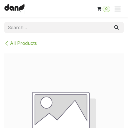
Skip to Content
0
All Products