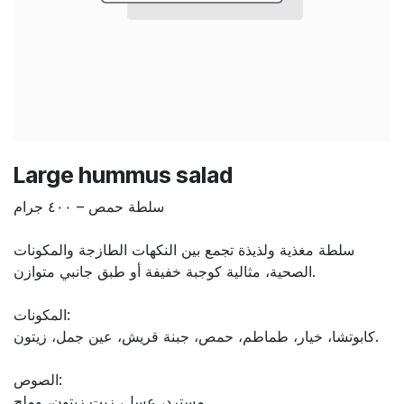
Large hummus salad
سلطة حمص – ٤٠٠ جرام
سلطة مغذية ولذيذة تجمع بين النكهات الطازجة والمكونات
الصحية، مثالية كوجبة خفيفة أو طبق جانبي متوازن.
المكونات:
كابوتشا، خيار، طماطم، حمص، جبنة قريش، عين جمل، زيتون.
الصوص:
مسترد، عسل، زيت زيتون، وملح.