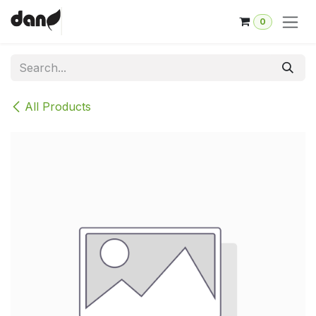
Skip to Content
0
All Products