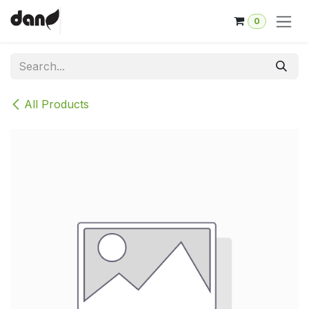
Skip to Content
0
All Products