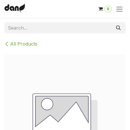
Skip to Content
0
All Products