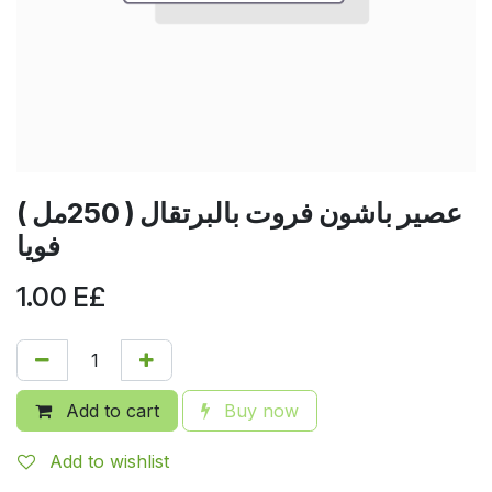
عصير باشون فروت بالبرتقال ( 250مل )
فويا
1.00
E£
Add to cart
Buy now
Add to wishlist