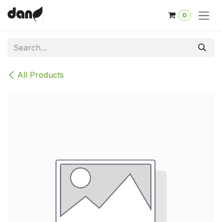
Skip to Content
0
All Products